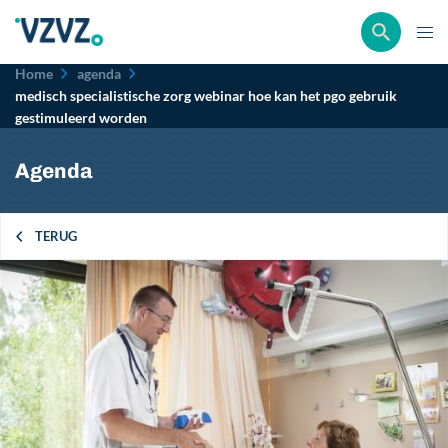
Kruimelpad
Home
agenda
medisch specialistische zorg webinar hoe kan het pgo gebruik
gestimuleerd worden
Agenda
TERUG