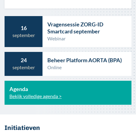
Vragensessie ZORG-ID
16
Smartcard september
september
Webinar
24
Beheer Platform AORTA (BPA)
september
Online
Agenda
Bekijk volledige agenda >
Initiatieven