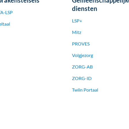
prakenstelsels
Gemeenschappelijk
diensten
A-LSP
LSP+
ltaal
Mitz
PROVES
Volgjezorg
ZORG-AB
ZORG-ID
Twiin Portaal