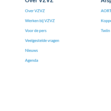
Over VZVZ
Afs
Over VZVZ
AORT
Werken bij
VZVZ
Koppe
Voor de pers
Twiin
Veelgestelde vragen
Nieuws
Agenda