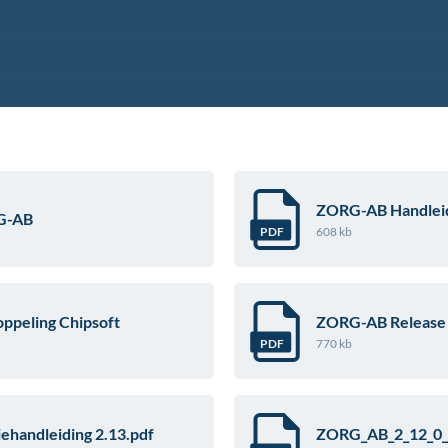
ZORG-AB Handleid
G-AB
608 kb
PDF
peling Chipsoft
ZORG-AB Release 
770 kb
PDF
handleiding 2.13.pdf
ZORG_AB_2_12_0_