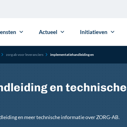
iensten
Actueel
Initiatieven
zorg ab voor leveranciers
implementatiehandleiding en
dleiding en technische
dleiding en meer technische informatie over ZORG-AB.