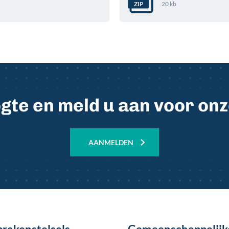
20 kb
ZIP
oogte en meld u aan voor on
AANMELDEN