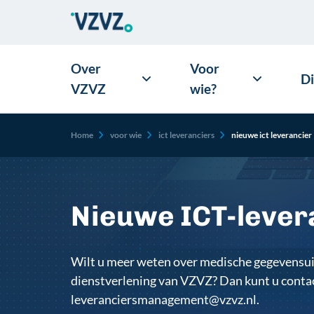
Over
Voor
D
VZVZ
wie?
Kruimelpad
Home
voor wie
ict leveranciers
nieuwe ict leverancier
Afbeelding
Nieuwe ICT-lever
Wilt u meer weten over medische gegevensuit
dienstverlening van VZVZ? Dan kunt u cont
leveranciersmanagement@vzvz.nl.