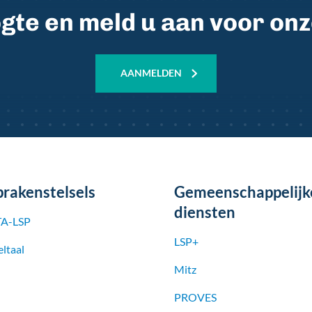
oogte en meld u aan voor on
AANMELDEN
prakenstelsels
Gemeenschappelijk
diensten
A-LSP
LSP+
ltaal
Mitz
PROVES