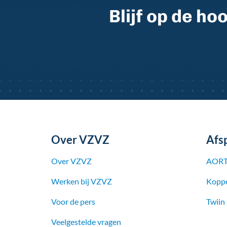
Blijf op de h
Over VZVZ
Afs
Over VZVZ
AORT
Werken bij
VZVZ
Koppe
Voor de pers
Twiin
Veelgestelde vragen