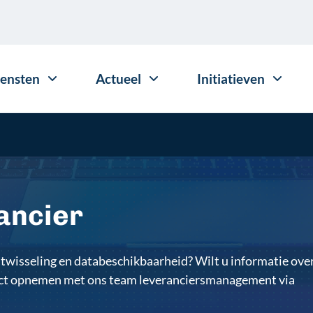
iensten
Actueel
Initiatieven
ancier
wisseling en databeschikbaarheid? Wilt u informatie ove
act opnemen met ons team leveranciersmanagement via