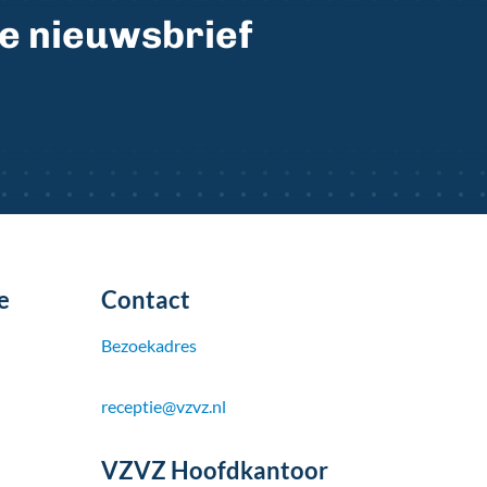
ze nieuwsbrief
e
Contact
Bezoekadres
receptie@vzvz.nl
VZVZ Hoofdkantoor