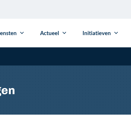
iensten
Actueel
Initiatieven
gen