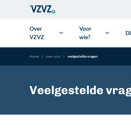
Over
Voor
D
VZVZ
wie?
Kruimelpad
Home
over vzvz
veelgestelde vragen
Veelgestelde vra