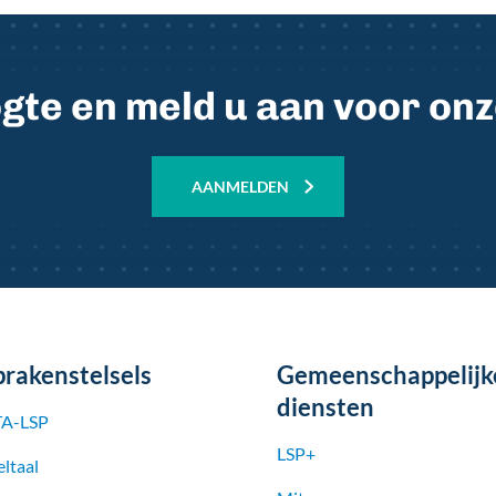
oogte en meld u aan voor on
AANMELDEN
prakenstelsels
Gemeenschappelijk
diensten
A-LSP
LSP+
ltaal