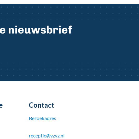
ze nieuwsbrief
e
Contact
Bezoekadres
receptie@vzvz.nl