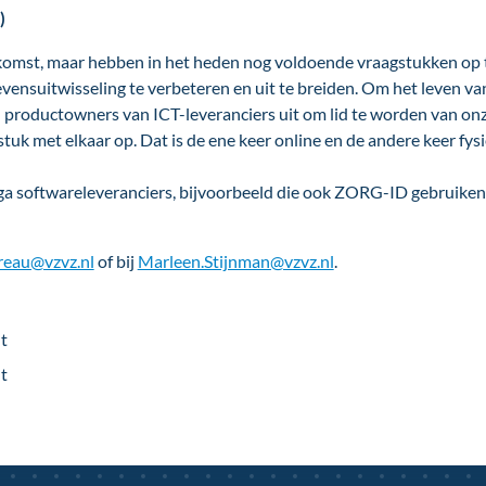
)
omst, maar hebben in het heden nog voldoende vraagstukken op t
evensuitwisseling te verbeteren en uit te breiden. Om het leven 
productowners van ICT-leveranciers uit om lid te worden van on
uk met elkaar op. Dat is de ene keer online en de andere keer fysi
ega softwareleveranciers, bijvoorbeeld die ook ZORG-ID gebruiken. 
reau@vzvz.nl
of bij
Marleen.Stijnman@vzvz.nl
.
t
t