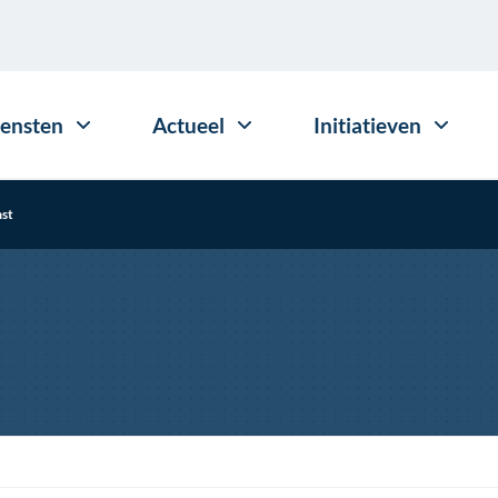
iensten
Actueel
Initiatieven
mst