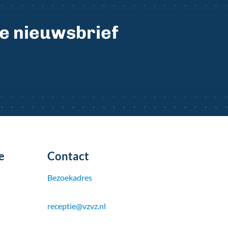
ze nieuwsbrief
e
Contact
Bezoekadres
receptie@vzvz.nl