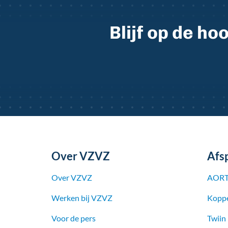
Blijf op de h
Over VZVZ
Afs
Over VZVZ
AORT
Werken bij
VZVZ
Koppe
Voor de pers
Twiin