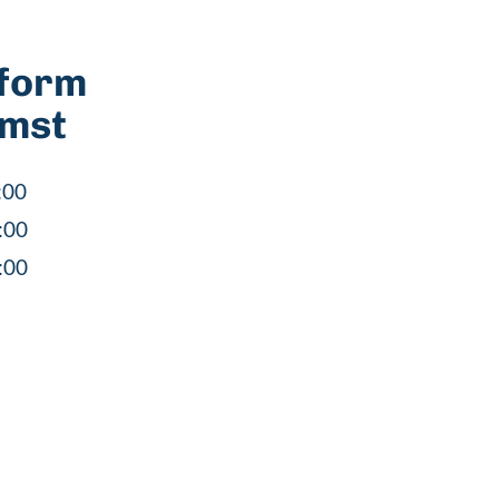
tform
omst
:00
:00
:00