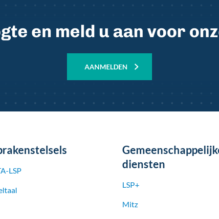
oogte en meld u aan voor on
AANMELDEN
prakenstelsels
Gemeenschappelijk
diensten
A-LSP
LSP+
ltaal
Mitz