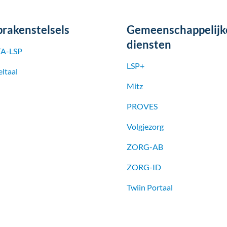
prakenstelsels
Gemeenschappelijk
diensten
A-LSP
LSP+
ltaal
Mitz
PROVES
Volgjezorg
ZORG-AB
ZORG-ID
Twiin Portaal