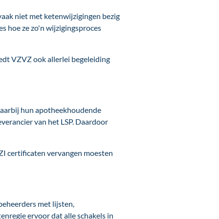
 vaak niet met ketenwijzigingen bezig
vies hoe ze zo'n wijzigingsproces
edt VZVZ ook allerlei begeleiding
t waarbij hun apotheekhoudende
everancier van het LSP. Daardoor
ZI certificaten vervangen moesten
eheerders met lijsten,
regie ervoor dat alle schakels in