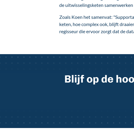
de uitwisselingsketen samenwerken en 
Zoals Koen het samenvat: "Supportal 
keten, hoe complex ook, blijft draai
regisseur die ervoor zorgt dat de data
Blijf op de h