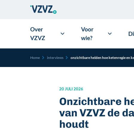
Over
Voor
D
VZVZ
wie?
Kruimelpad
Home
interviews
onzichtbare helden hoe ketenregie en k
20 JULI 2026
Onzichtbare h
van VZVZ de da
houdt