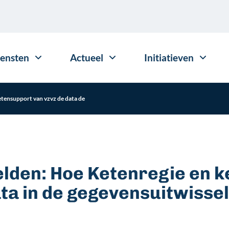
iensten
Actueel
Initiatieven
etensupport van vzvz de data de
elden: Hoe Ketenregie en 
ta in de gegevensuitwisse