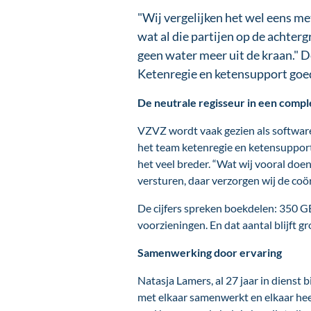
"Wij vergelijken het wel eens met
wat al die partijen op de achter
geen water meer uit de kraan." D
Ketenregie en ketensupport goe
De neutrale regisseur in een compl
VZVZ wordt vaak gezien als softwarel
het team ketenregie en ketensupport
het veel breder. “Wat wij vooral doen
versturen, daar verzorgen wij de coör
De cijfers spreken boekdelen: 350 G
voorzieningen. En dat aantal blijft g
Samenwerking door ervaring
Natasja Lamers, al 27 jaar in diens
met elkaar samenwerkt en elkaar heel g