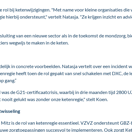
e rol bij ketenwijzigingen. "Met name voor kleine organisaties die
egie hierbij ondersteunt," vertelt Natasja. "Ze krijgen inzicht en ad
nsluiting van een nieuwe sector als in de toekomst de mondzorg, bi
ers wegwijs te maken in de keten.
elijk in concrete voorbeelden. Natasja vertelt over een inciden
enregie heeft toen de rol gepakt van snel schakelen met DXC, de l
op gang.”
as de G21-certificaatcrisis, waarbij in drie maanden tijd 2800 U
t nooit gelukt was zonder onze ketenregie," stelt Koen.
twisseling
 Mitz is de rol van ketenregie essentieel. VZVZ ondersteunt GBZ-b
uwe zorgtoepassingen succesvol te implementeren. Ook zorgt Keten