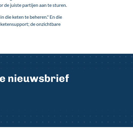
 de juiste partijen aan te sturen.
n die keten te beheren." En die
n ketensupport; de onzichtbare
ze nieuwsbrief