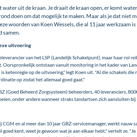
 water uit de kraan. Je draait de kraan open, er komt water
grond doen om dat mogelijk te maken. Maar als je dat niet 
eze woorden van Koen Wessels, die al 11 jaar werkzaam is 
d samen.
exe uitvoering
everancier van het LSP (Landelijk Schakelpunt), maar haar rol rei
. Oorspronkelijk ontstaan vanuit monitoring in het kader van Lan
 is ketenregie op de uitvoering," legt Koen uit. "Al die schakels di
dinatie op zodat het allemaal goed gaat."
BZ (Goed Beheerd Zorgsysteem) beheerders, 40 leveranciers, 8000
roeien, onder andere wanneer straks tandartsen zich aansluiten bij
t bij CGM en al meer dan 10 jaar GBZ-servicemanager, werkt nauw 
oed kent, weet je gewoon wat je aan elkaar hebt," vertelt ze. "Je he