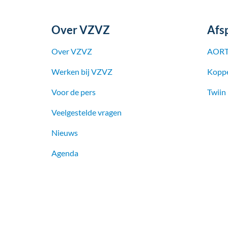
Over VZVZ
Afs
Over VZVZ
AORT
Werken bij
VZVZ
Koppe
Voor de pers
Twiin
Veelgestelde vragen
Nieuws
Agenda