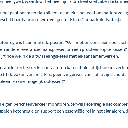
aar heel goed, waardoor het heel fijn is om heel snel zaken te kunne
 het gaat om meer dan alleen techniek – het gaat om patiëntveil
schikbaar is, praten we over grote risico's," benadrukt Natasja.
tenregie is haar neutrale positie. "Wij hebben soms een soort scho
een andere leverancier aanspreken om een probleem op te lossen." 
ijft hoe we in de uitwisselingsketen met elkaar samenwerken.
verancier rechtstreeks contacteren kan dat niet altijd soepel verlop
 echt de zaken versnelt. Er is geen vingerwijs van 'jullie zijn schuld
obleem zo snel mogelijk oplossen.'"
 eigen berichtenverkeer monitoren, terwijl ketenregie het complete
len ketenregie en support een essentiële rol in het signaleren, d