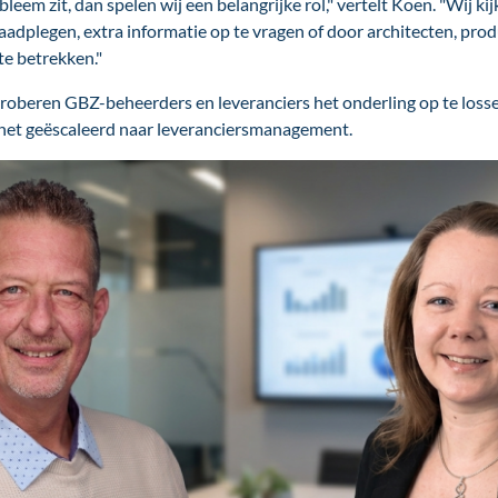
obleem zit, dan spelen wij een belangrijke rol," vertelt Koen. "Wij 
aadplegen, extra informatie op te vragen of door architecten, pr
te betrekken."
 proberen GBZ-beheerders en leveranciers het onderling op te los
t het geëscaleerd naar leveranciersmanagement.