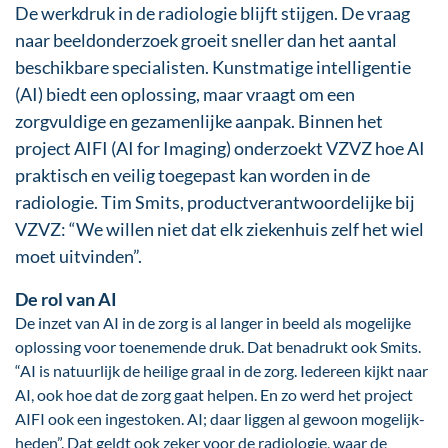
De werkdruk in de radiologie blijft stijgen. De vraag
naar beeldonderzoek groeit sneller dan het aantal
beschikbare specialisten. Kunstmatige intelligentie
(AI) biedt een op­los­sing, maar vraagt om een
zorgvuldige en gezamenlijke aanpak. Binnen het
project AIFI (AI for Imaging) onderzoekt VZVZ hoe AI
praktisch en veilig toegepast kan worden in de
radiologie. Tim Smits, productverantwoordelijke bij
VZVZ: “We willen niet dat elk ziekenhuis zelf het wiel
moet uitvinden”.
De rol van AI
De inzet van AI in de zorg is al langer in beeld als mogelijke
oplossing voor toenemende druk. Dat benadrukt ook Smits.
“AI is natuurlijk de heilige graal in de zorg. Iedereen kijkt naar
AI, ook hoe dat de zorg gaat helpen. En zo werd het project
AIFI ook een ingestoken. AI; daar liggen al ge­woon moge­lijk­
heden”. Dat geldt ook zeker voor de radio­logie, waar de