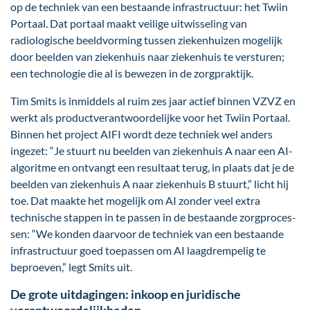
op de techniek van een bestaande infra­structuur: het Twiin
Portaal. Dat portaal maakt veilige uitwisseling van
radiologische beeld­vorming tussen ziekenhuizen mogelijk
door beelden van ziekenhuis naar ziekenhuis te ver­sturen;
een tech­nologie die al is bewezen in de zorgpraktijk.
Tim Smits is inmiddels al ruim zes jaar actief binnen VZVZ en
werkt als product­verantwoord­elijke voor het Twiin Portaal.
Binnen het project AIFI wordt deze techniek wel anders
ingezet: “Je stuurt nu beelden van ziekenhuis A naar een AI-
algoritme en ontvangt een resultaat terug, in plaats dat je de
beelden van ziekenhuis A naar ziekenhuis B stuurt,” licht hij
toe. Dat maakte het mogelijk om AI zonder veel extra
technische stappen in te passen in de bestaande zorg­proces­
sen: “We konden daarvoor de techniek van een bestaande
infrastructuur goed toepassen om AI laagdrempelig te
beproeven,” legt Smits uit.
De grote uitdagingen: inkoop en juridische