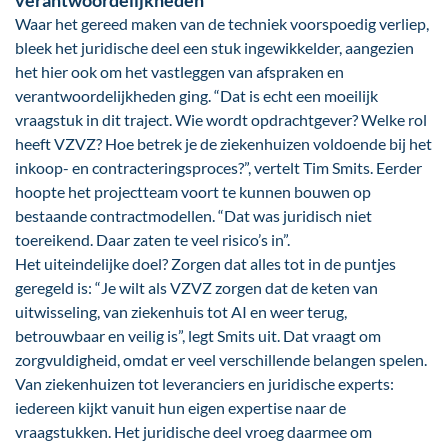
verantwoordelijkheden
Waar het gereed maken van de techniek voorspoedig verliep,
bleek het juridische deel een stuk ingewikkelder, aangezien
het hier ook om het vastleggen van afspraken en
verantwoord­elijkheden ging. “Dat is echt een moeilijk
vraagstuk in dit traject. Wie wordt opdracht­gever? Welke rol
heeft VZVZ? Hoe betrek je de ziekenhuizen voldoende bij het
inkoop- en contracteringsproces?”, vertelt Tim Smits. Eerder
hoopte het project­team voort te kunnen bouwen op
bestaan­de contractmodellen. “Dat was juridisch niet
toereikend. Daar zaten te veel risico’s in”.
Het uiteindelijke doel? Zorgen dat alles tot in de puntjes
geregeld is: “Je wilt als VZVZ zorgen dat de keten van
uitwisseling, van ziekenhuis tot AI en weer terug,
betrouwbaar en veilig is”, legt Smits uit. Dat vraagt om
zorgvuldigheid, omdat er veel verschillende belangen spelen.
Van zieken­huizen tot leveranciers en juridische experts:
iedereen kijkt vanuit hun eigen expertise naar de
vraagstukken. Het juridische deel vroeg daarmee om