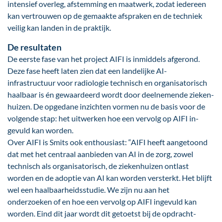
intensief overleg, afstemming en maatwerk, zodat iedereen
kan vertrouwen op de gemaakte af­spraken en de techniek
veilig kan landen in de praktijk.
De resultaten
De eerste fase van het project AIFI is inmiddels afgerond.
Deze fase heeft laten zien dat een landelijke AI-
infrastructuur voor radiologie tech­nisch en organisatorisch
haalbaar is én ge­waardeerd wordt door deelnemende zieken­
huizen. De op­ge­dane inzichten vormen nu de basis voor de
volgende stap: het uitwerken hoe een vervolg op AIFI in­
gevuld kan worden.
Over AIFI is Smits ook enthousiast: “AIFI heeft aan­getoond
dat met het centraal aanbieden van AI in de zorg, zowel
technisch als organisatorisch, de ziekenhuizen ontlast
worden en de adoptie van AI kan worden versterkt. Het blijft
wel een haalbaarheidsstudie. We zijn nu aan het
onderzoeken of en hoe een vervolg op AIFI ingevuld kan
worden. Eind dit jaar wordt dit getoetst bij de opdracht­