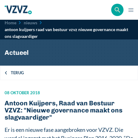
Kruimelpad
Home
nieuws
antoon kuijpers raad van bestuur vzvz nieuwe governance maakt
ons slagvaardiger
Actueel
TERUG
08 OKTOBER 2018
Antoon Kuijpers, Raad van Bestuur
VZVZ: "Nieuwe governance maakt ons
slagvaardiger"
Er is een nieuwe fase aangebroken voor VZVZ. Die