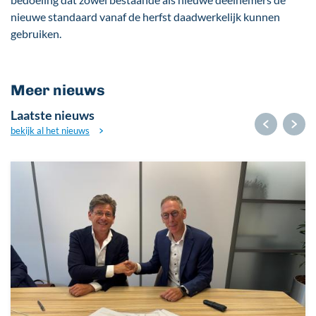
nieuwe standaard vanaf de herfst daadwerkelijk kunnen
gebruiken.
Meer nieuws
Laatste nieuws
bekijk al het nieuws
Afbeelding
A