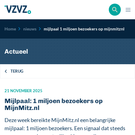
Kruimelpad
Home
nieuws
mijlpaal 1 miljoen bezoekers op mijnmitznl
Actueel
TERUG
21 NOVEMBER 2025
Mijlpaal: 1 miljoen bezoekers op
MijnMitz.nl
Deze week bereikte MijnMitz.nl een belangrijke
mijlpaal: 1 miljoen bezoekers. Een signaal dat steeds