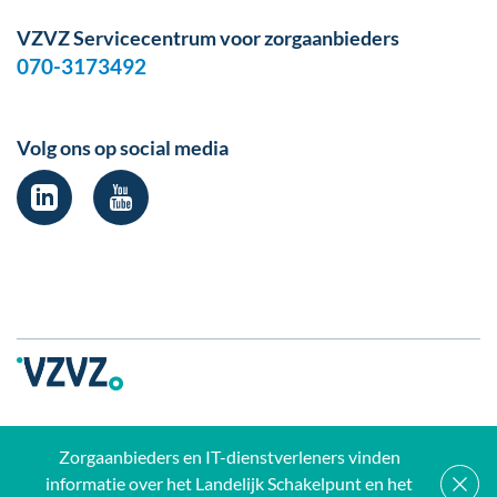
VZVZ Servicecentrum voor zorgaanbieders
070-3173492
Volg ons op social media
Zorgaanbieders en IT-dienstverleners vinden
Privacy verklaring
Disclaimer
Klokkenluidersregeling
informatie over het Landelijk Schakelpunt en het
Beveiligingslek melden
Report vulnerability