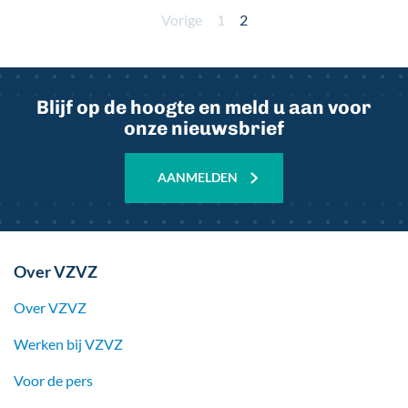
Paginering
Vorige
Vorige
Page
1
Huidige
2
pagina
pagina
Blijf op de hoogte en meld u aan voor
onze nieuwsbrief
AANMELDEN
Over VZVZ
Over VZVZ
Werken bij
VZVZ
Voor de pers