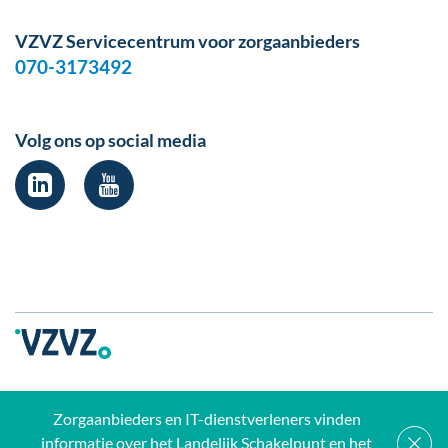
VZVZ Servicecentrum voor zorgaanbieders
070-3173492
Volg ons op social media
Zorgaanbieders en IT-dienstverleners vinden
Privacy verklaring
Disclaimer
Klokkenluidersregeling
informatie over het Landelijk Schakelpunt en het
Beveiligingslek melden
Report vulnerability